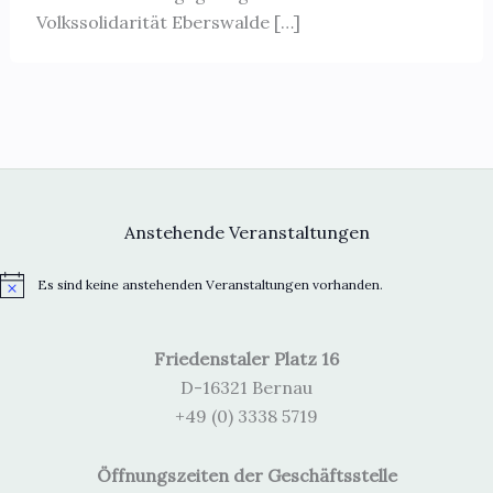
Volkssolidarität Eberswalde […]
Anstehende Veranstaltungen
Es sind keine anstehenden Veranstaltungen vorhanden.
H
i
n
w
Friedenstaler Platz 16
e
i
D-16321 Bernau
s
+49 (0) 3338 5719
Öffnungszeiten der Geschäftsstelle