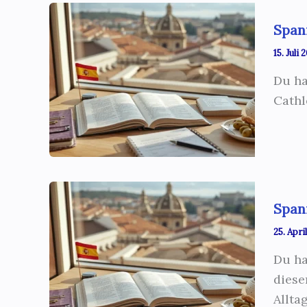
Spani
15. Juli
Du ha
Cathl
Spani
25. Apri
Du ha
diese
Allta