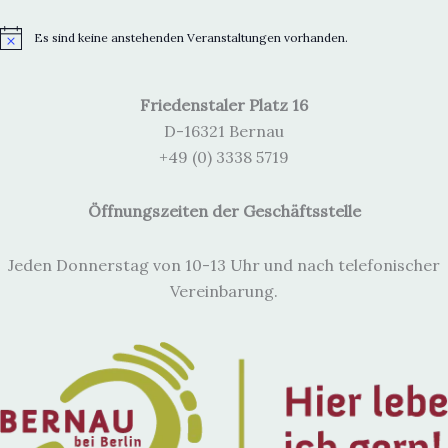
Es sind keine anstehenden Veranstaltungen vorhanden.
H
i
n
w
Friedenstaler Platz 16
e
i
D-16321 Bernau
s
+49 (0) 3338 5719
Öffnungszeiten der Geschäftsstelle
Jeden Donnerstag von 10-13 Uhr und nach telefonischer
Vereinbarung.