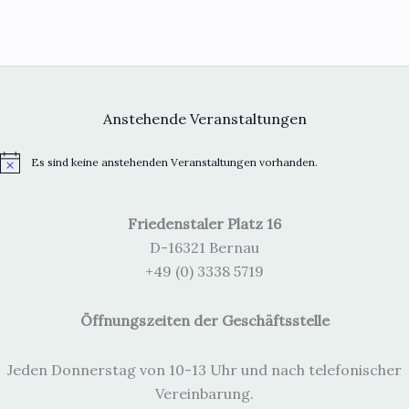
Anstehende Veranstaltungen
Es sind keine anstehenden Veranstaltungen vorhanden.
H
i
n
w
Friedenstaler Platz 16
e
i
D-16321 Bernau
s
+49 (0) 3338 5719
Öffnungszeiten der Geschäftsstelle
Jeden Donnerstag von 10-13 Uhr und nach telefonischer
Vereinbarung.