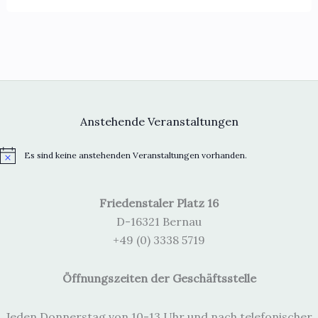
Anstehende Veranstaltungen
Es sind keine anstehenden Veranstaltungen vorhanden.
H
i
n
w
Friedenstaler Platz 16
e
i
D-16321 Bernau
s
+49 (0) 3338 5719
Öffnungszeiten der Geschäftsstelle
Jeden Donnerstag von 10-13 Uhr und nach telefonischer