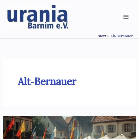
Zum
Inhalt
springen
Start
Alt‑Bernauer
Alt‑Bernauer