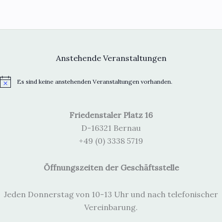
Anstehende Veranstaltungen
Es sind keine anstehenden Veranstaltungen vorhanden.
H
i
n
w
Friedenstaler Platz 16
e
i
D-16321 Bernau
s
+49 (0) 3338 5719
Öffnungszeiten der Geschäftsstelle
Jeden Donnerstag von 10-13 Uhr und nach telefonischer
Vereinbarung.