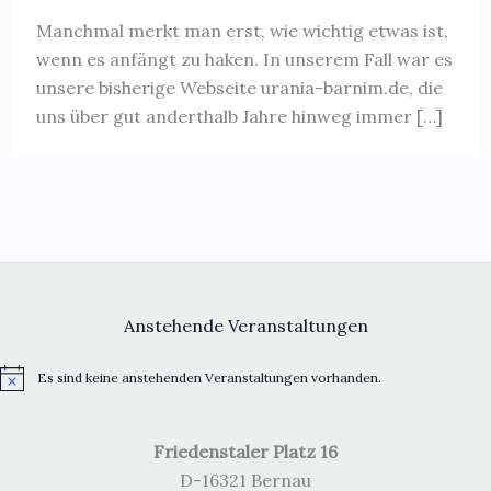
Manchmal merkt man erst, wie wichtig etwas ist,
wenn es anfängt zu haken. In unserem Fall war es
unsere bisherige Webseite urania-barnim.de, die
uns über gut anderthalb Jahre hinweg immer […]
Anstehende Veranstaltungen
Es sind keine anstehenden Veranstaltungen vorhanden.
H
i
n
w
Friedenstaler Platz 16
e
i
D-16321 Bernau
s