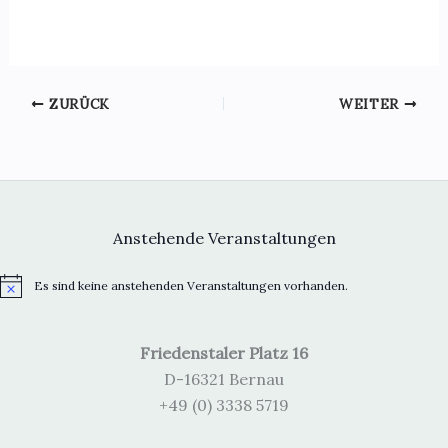
c
c
h
h
e
t
u
e
ZURÜCK
WEITER
n
n
d
-
A
N
n
a
s
v
Anstehende Veranstaltungen
i
i
c
g
Es sind keine anstehenden Veranstaltungen vorhanden.
H
h
a
i
t
t
n
w
e
i
Friedenstaler Platz 16
e
i
n
o
D-16321 Bernau
s
,
n
+49 (0) 3338 5719
N