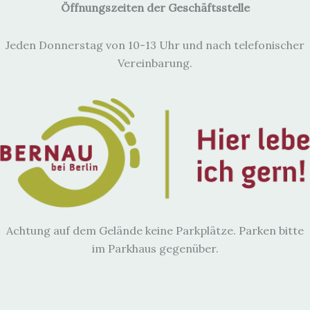
a
Öffnungszeiten der Geschäftsstelle
v
i
Jeden Donnerstag von 10-13 Uhr und nach telefonischer
g
Vereinbarung.
a
t
i
o
n
Achtung auf dem Gelände keine Parkplätze. Parken bitte
im Parkhaus gegenüber.