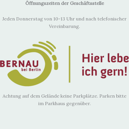
a
Öffnungszeiten der Geschäftsstelle
v
i
Jeden Donnerstag von 10-13 Uhr und nach telefonischer
g
Vereinbarung.
a
t
i
o
n
Achtung auf dem Gelände keine Parkplätze. Parken bitte
im Parkhaus gegenüber.