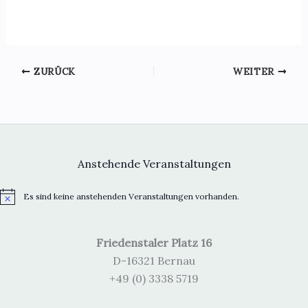
c
c
h
h
e
t
u
e
ZURÜCK
WEITER
n
n
d
-
A
N
n
a
s
v
Anstehende Veranstaltungen
i
i
c
g
Es sind keine anstehenden Veranstaltungen vorhanden.
H
h
a
i
t
t
n
w
e
i
Friedenstaler Platz 16
e
i
n
o
D-16321 Bernau
s
,
n
+49 (0) 3338 5719
N