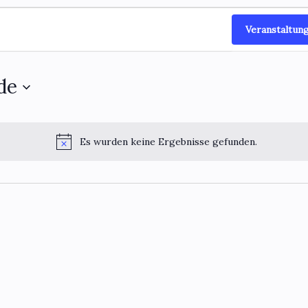
Veranstaltun
de
Es wurden keine Ergebnisse gefunden.
H
i
n
w
e
i
s