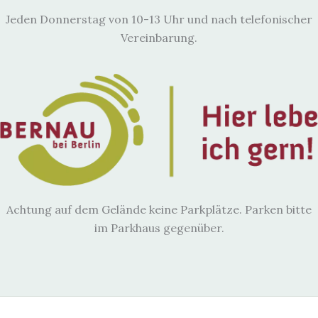
i
Jeden Donnerstag von 10-13 Uhr und nach telefonischer
g
Vereinbarung.
a
t
i
o
n
Achtung auf dem Gelände keine Parkplätze. Parken bitte
im Parkhaus gegenüber.