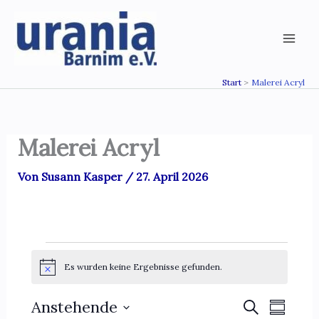
Zum
Inhalt
springen
Start
Malerei Acryl
Malerei Acryl
Von
Susann Kasper
/
27. April 2026
Veranstaltungen
Es wurden keine Ergebnisse gefunden.
H
i
n
Anstehende
V
V
S
w
Z
e