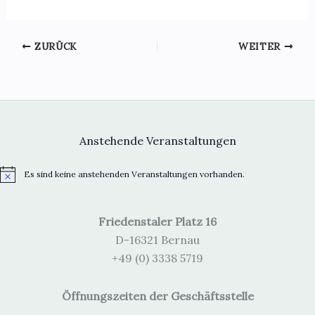
h
h
e
t
u
e
ZURÜCK
WEITER
n
n
d
-
A
N
n
a
s
v
Anstehende Veranstaltungen
i
i
c
g
Es sind keine anstehenden Veranstaltungen vorhanden.
H
h
a
i
t
t
n
w
e
i
Friedenstaler Platz 16
e
i
n
o
D-16321 Bernau
s
,
n
+49 (0) 3338 5719
N
a
Öffnungszeiten der Geschäftsstelle
v