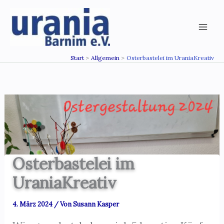
Zum
Inhalt
springen
Start
Allgemein
Osterbastelei im UraniaKreativ
Osterbastelei im
UraniaKreativ
4. März 2024
/ Von
Susann Kasper