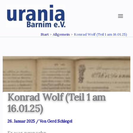
Zum
Inhalt
springen
Start
Allgemein
Konrad Wolf (Teil 1 am 16.01.25)
Konrad Wolf (Teil 1 am
16.01.25)
26. Januar 2025
/ Von
Gerd Schlegel
Er war neunzehn……,