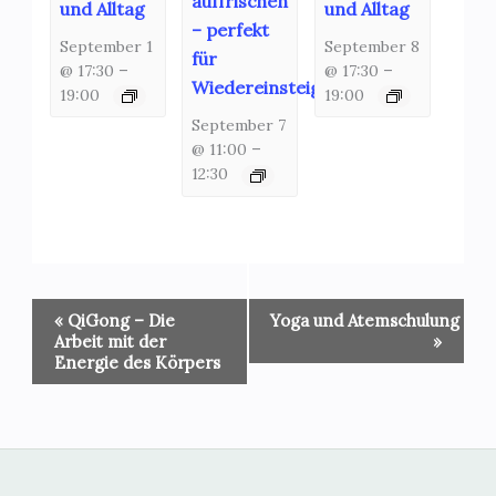
auffrischen
und Alltag
und Alltag
– perfekt
September 1
September 8
für
@ 17:30
–
@ 17:30
–
Wiedereinsteiger!
19:00
19:00
September 7
@ 11:00
–
12:30
Veranstaltung-
«
QiGong – Die
Yoga und Atemschulung
Navigation
Arbeit mit der
»
Energie des Körpers