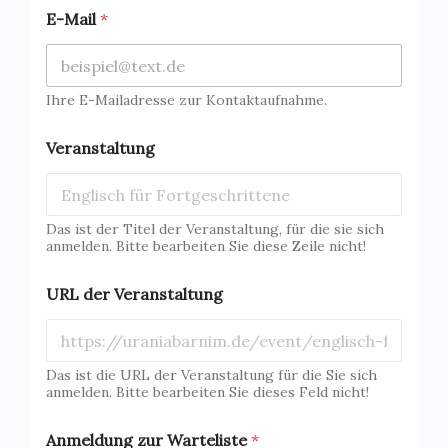
s
E-Mail
*
E
-
M
a
Ihre E-Mailadresse zur Kontaktaufnahme.
i
l
V
Veranstaltung
e
r
a
n
Das ist der Titel der Veranstaltung, für die sie sich
s
anmelden. Bitte bearbeiten Sie diese Zeile nicht!
t
a
URL der Veranstaltung
l
t
u
n
g
Das ist die URL der Veranstaltung für die Sie sich
anmelden. Bitte bearbeiten Sie dieses Feld nicht!
Anmeldung zur Warteliste
*