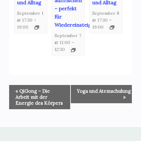
auffrischen
und Alltag
und Alltag
– perfekt
September 1
September 8
für
@ 17:30
–
@ 17:30
–
Wiedereinsteiger!
19:00
19:00
September 7
@ 11:00
–
12:30
Veranstaltung-
«
QiGong – Die
Yoga und Atemschulung
Navigation
Arbeit mit der
»
Energie des Körpers