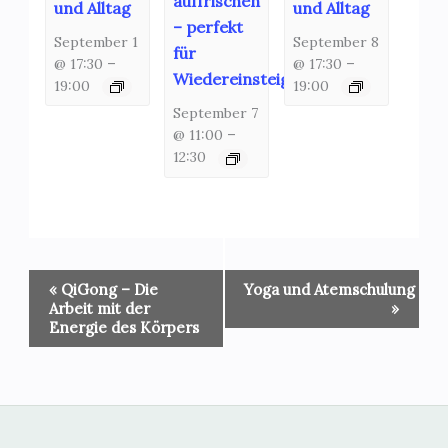
auffrischen
und Alltag
und Alltag
– perfekt
September 1
September 8
für
@ 17:30
–
@ 17:30
–
Wiedereinsteiger!
19:00
19:00
September 7
@ 11:00
–
12:30
Veranstaltung-
«
QiGong – Die
Yoga und Atemschulung
Navigation
Arbeit mit der
»
Energie des Körpers