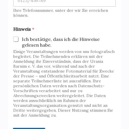
f
o
Ihre Telefonnummer, unter der wir Sie erreichen
n
können.
z
u
Hinweis
*
r
W
Ich bestätige, dass ich die Hinweise
a
gelesen habe.
r
Einige Veranstaltungen werden von uns fotografisch
t
begleitet. Die Teilnehmenden erklären mit der
e
Anmeldung ihr Einverständnis, dass der Urania
l
Barnim e. V. das vor, während und nach der
i
Veranstaltung entstandene Fotomaterial für Zwecke
s
der Presse – und Öffentlichkeitsarbeit nutzt. Eine
t
separate Teilnehmerliste ist auszufüllen. Ihre
persönlichen Daten werden nach Datenschutz-
e
Vorschriften verarbeitet und nur zu
Abrechnungszwecken weitergeleitet. Die Daten
werden ausschließlich im Rahmen der
Veranstaltungsorganisation genutzt und nicht an
Dritte weitergegeben. Dieser Nutzung stimmen Sie
mit der Anmeldung zu.