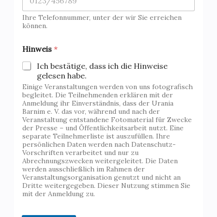
H
i
Ihre Telefonnummer, unter der wir Sie erreichen
n
können.
w
e
i
Hinweis
*
s
V
Ich bestätige, dass ich die Hinweise
e
gelesen habe.
r
Einige Veranstaltungen werden von uns fotografisch
a
begleitet. Die Teilnehmenden erklären mit der
n
Anmeldung ihr Einverständnis, dass der Urania
s
Barnim e. V. das vor, während und nach der
Veranstaltung entstandene Fotomaterial für Zwecke
t
der Presse – und Öffentlichkeitsarbeit nutzt. Eine
a
separate Teilnehmerliste ist auszufüllen. Ihre
l
persönlichen Daten werden nach Datenschutz-
t
Vorschriften verarbeitet und nur zu
u
Abrechnungszwecken weitergeleitet. Die Daten
n
werden ausschließlich im Rahmen der
g
Veranstaltungsorganisation genutzt und nicht an
Dritte weitergegeben. Dieser Nutzung stimmen Sie
mit der Anmeldung zu.