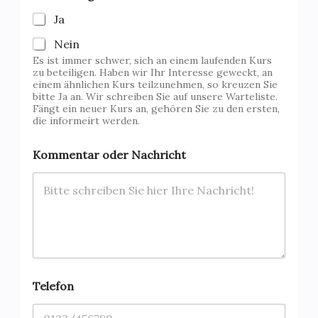
Ja
Nein
Es ist immer schwer, sich an einem laufenden Kurs
zu beteiligen. Haben wir Ihr Interesse geweckt, an
einem ähnlichen Kurs teilzunehmen, so kreuzen Sie
bitte Ja an. Wir schreiben Sie auf unsere Warteliste.
Fängt ein neuer Kurs an, gehören Sie zu den ersten,
die informeirt werden.
V
Kommentar oder Nachricht
e
r
a
n
s
t
a
l
t
u
Telefon
n
g