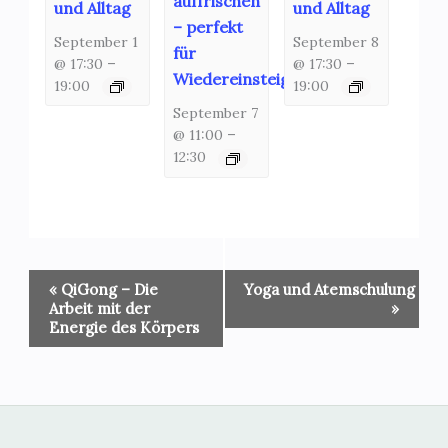
auffrischen
und Alltag
und Alltag
– perfekt
September 1
September 8
für
@ 17:30
–
@ 17:30
–
Wiedereinsteiger!
19:00
19:00
September 7
@ 11:00
–
12:30
Veranstaltung-
«
QiGong – Die
Yoga und Atemschulung
Navigation
Arbeit mit der
»
Energie des Körpers