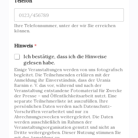
Telefon
Ihre Telefonnummer, unter der wir Sie erreichen
können.
H
Hinweis
*
i
n
Ich bestätige, dass ich die Hinweise
w
gelesen habe.
e
Einige Veranstaltungen werden von uns fotografisch
i
begleitet. Die Teilnehmenden erklären mit der
s
Anmeldung ihr Einverständnis, dass der Urania
E
Barnim e. V. das vor, während und nach der
-
Veranstaltung entstandene Fotomaterial für Zwecke
M
der Presse – und Öffentlichkeitsarbeit nutzt. Eine
a
separate Teilnehmerliste ist auszufüllen. Ihre
i
persönlichen Daten werden nach Datenschutz-
l
Vorschriften verarbeitet und nur zu
W
Abrechnungszwecken weitergeleitet. Die Daten
werden ausschließlich im Rahmen der
a
Veranstaltungsorganisation genutzt und nicht an
r
Dritte weitergegeben. Dieser Nutzung stimmen Sie
t
mit der Anmeldung zu.