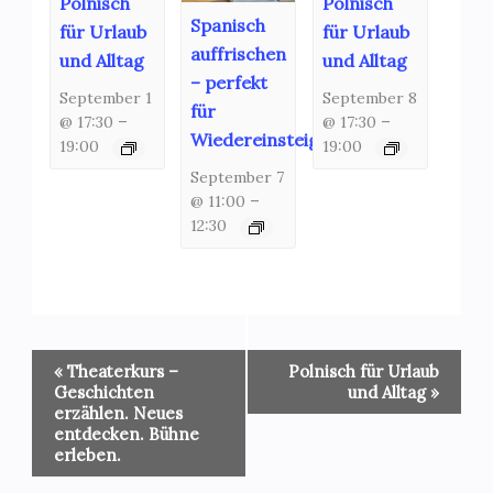
Polnisch
Polnisch
Spanisch
für Urlaub
für Urlaub
auffrischen
und Alltag
und Alltag
– perfekt
September 1
September 8
für
@ 17:30
–
@ 17:30
–
Wiedereinsteiger!
19:00
19:00
September 7
@ 11:00
–
12:30
Veranstaltung-
«
Theaterkurs –
Polnisch für Urlaub
Navigation
Geschichten
und Alltag
»
erzählen. Neues
entdecken. Bühne
erleben.