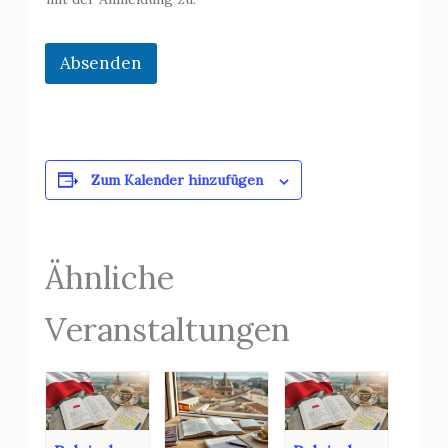
e
l
i
Absenden
s
t
e
Zum Kalender hinzufügen
Ähnliche
Veranstaltungen