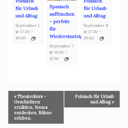
Polnisch
Polnisch
Spanisch
für Urlaub
für Urlaub
auffrischen
und Alltag
und Alltag
– perfekt
September 1
September 8
für
@ 17:30
–
@ 17:30
–
Wiedereinsteiger!
19:00
19:00
September 7
@ 11:00
–
12:30
Veranstaltung-
«
Theaterkurs –
Polnisch für Urlaub
Navigation
Geschichten
und Alltag
»
erzählen. Neues
entdecken. Bühne
erleben.