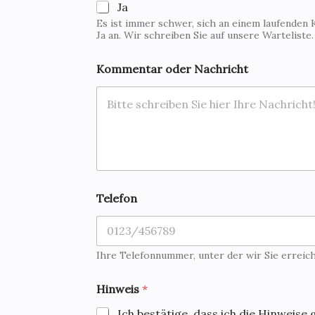
Ja
Es ist immer schwer, sich an einem laufenden 
Ja an. Wir schreiben Sie auf unsere Warteliste
Kommentar oder Nachricht
V
Telefon
e
r
a
n
s
Ihre Telefonnummer, unter der wir Sie erreic
t
a
Hinweis
*
l
t
Ich bestätige, dass ich die Hinweise 