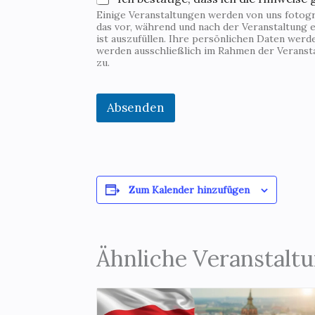
u
Einige Veranstaltungen werden von uns fotogra
n
das vor, während und nach der Veranstaltung e
g
ist auszufüllen. Ihre persönlichen Daten wer
d
werden ausschließlich im Rahmen der Veranst
e
zu.
r
/
Absenden
Zum Kalender hinzufügen
Ähnliche Veranstalt