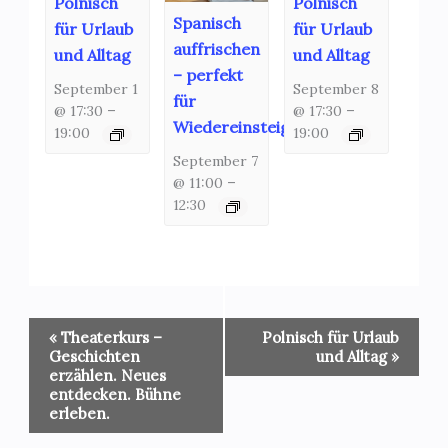
Polnisch
Polnisch
Spanisch
für Urlaub
für Urlaub
auffrischen
und Alltag
und Alltag
– perfekt
September 1
September 8
für
@ 17:30
–
@ 17:30
–
Wiedereinsteiger!
19:00
19:00
September 7
@ 11:00
–
12:30
Veranstaltung-
«
Theaterkurs –
Polnisch für Urlaub
Navigation
Geschichten
und Alltag
»
erzählen. Neues
entdecken. Bühne
erleben.