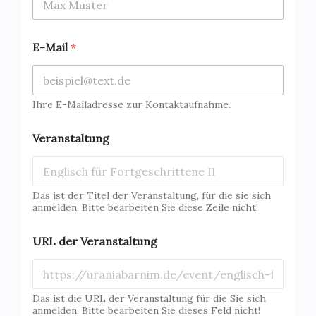
E-Mail
*
Ihre E-Mailadresse zur Kontaktaufnahme.
V
Veranstaltung
o
r
n
a
m
Das ist der Titel der Veranstaltung, für die sie sich
e
anmelden. Bitte bearbeiten Sie diese Zeile nicht!
A
n
URL der Veranstaltung
m
e
l
d
Das ist die URL der Veranstaltung für die Sie sich
u
anmelden. Bitte bearbeiten Sie dieses Feld nicht!
n