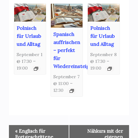
Polnisch
Polnisch
Spanisch
für Urlaub
für Urlaub
auffrischen
und Alltag
und Alltag
– perfekt
September 1
September 8
für
@ 17:30
–
@ 17:30
–
Wiedereinsteiger!
19:00
19:00
September 7
@ 11:00
–
12:30
Veranstaltung-
«
Englisch für
Nähkurs mit der
Navigation
Fortgeschrittene
eigenen