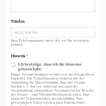
K
Telefon
o
m
m
e
n
Ihre Telefonnummer, unter der wir Sie erreichen
t
können.
a
r
Hinweis
*
V
e
Ich bestätige, dass ich die Hinweise
r
gelesen habe.
a
Einige Veranstaltungen werden von uns fotografisch
n
begleitet. Die Teilnehmenden erklären mit der
s
Anmeldung ihr Einverständnis, dass der Urania
t
Barnim e. V. das vor, während und nach der
a
Veranstaltung entstandene Fotomaterial für Zwecke
l
der Presse – und Öffentlichkeitsarbeit nutzt. Eine
t
separate Teilnehmerliste ist auszufüllen. Ihre
persönlichen Daten werden nach Datenschutz-
u