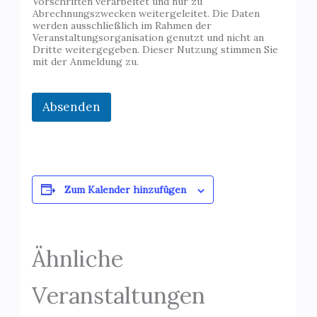
Vorschriften verarbeitet und nur zu
n
Abrechnungszwecken weitergeleitet. Die Daten
g
werden ausschließlich im Rahmen der
E
Veranstaltungsorganisation genutzt und nicht an
-
Dritte weitergegeben. Dieser Nutzung stimmen Sie
M
mit der Anmeldung zu.
a
i
l
Absenden
Zum Kalender hinzufügen
Ähnliche
Veranstaltungen