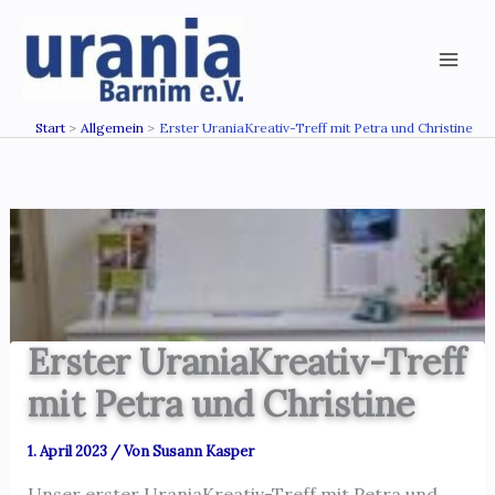
Zum
Inhalt
springen
Start
Allgemein
Erster UraniaKreativ-Treff mit Petra und Christine
Erster UraniaKreativ-Treff
mit Petra und Christine
1. April 2023
/ Von
Susann Kasper
Unser erster UraniaKreativ-Treff mit Petra und