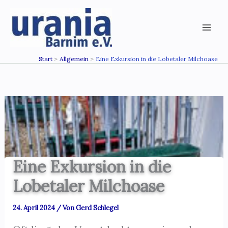
Zum
Inhalt
springen
Start
Allgemein
Eine Exkursion in die Lobetaler Milchoase
Eine Exkursion in die
Lobetaler Milchoase
24. April 2024
/ Von
Gerd Schlegel